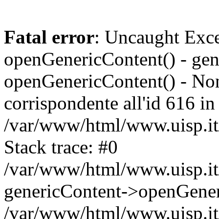
Fatal error
: Uncaught Exce
openGenericContent() - gen
openGenericContent() - Non
corrispondente all'id 616 in
/var/www/html/www.uisp.it/
Stack trace: #0
/var/www/html/www.uisp.it/
genericContent->openGener
/var/www/html/www.uisp.it