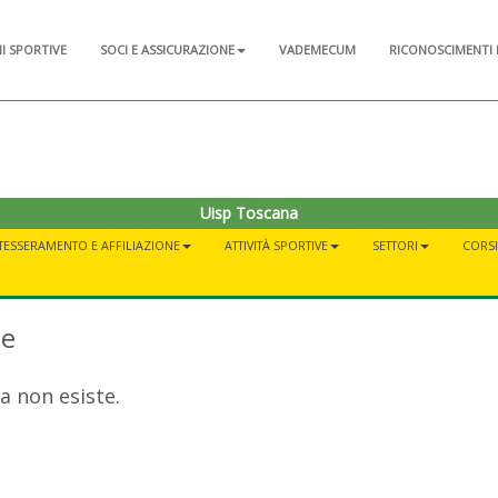
NI SPORTIVE
SOCI E ASSICURAZIONE
VADEMECUM
RICONOSCIMENTI 
Uisp Toscana
TESSERAMENTO E AFFILIAZIONE
ATTIVITÀ SPORTIVE
SETTORI
CORSI 
te
a non esiste.