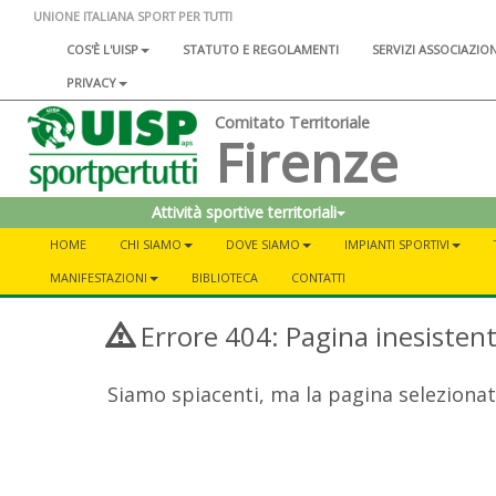
UNIONE ITALIANA SPORT PER TUTTI
COS'È L'UISP
STATUTO E REGOLAMENTI
SERVIZI ASSOCIAZIO
PRIVACY
Comitato Territoriale
Firenze
Attività sportive territoriali
HOME
CHI SIAMO
DOVE SIAMO
IMPIANTI SPORTIVI
MANIFESTAZIONI
BIBLIOTECA
CONTATTI
Errore 404: Pagina inesisten
Siamo spiacenti, ma la pagina selezionat