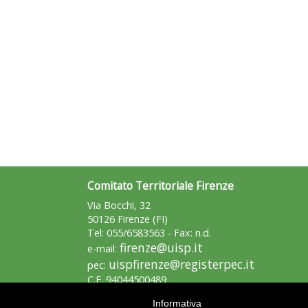
Comitato Territoriale Firenze
Via Bocchi, 32
50126 Firenze (FI)
Tel: 055/6583563 - Fax: n.d.
firenze@uisp.it
e-mail:
uispfirenze@registerpec.it
pec:
C.F. 94044500489
P.iva 03773990480
Informativa