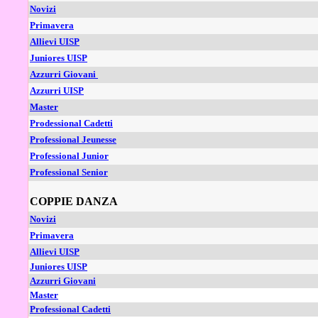
Novizi
Primavera
Allievi UISP
Juniores UISP
Azzurri Giovani
Azzurri UISP
Master
Prodessional Cadetti
Professional Jeunesse
Professional Junior
Professional Senior
COPPIE DANZA
Novizi
Primavera
Allievi UISP
Juniores UISP
Azzurri Giovani
Master
Professional Cadetti