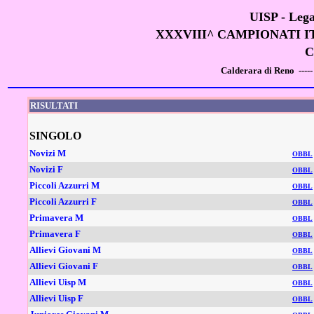
UISP - Lega
XXXVIII^ CAMPIONATI I
C
Calderara di Reno -
RISULTATI
SINGOLO
Novizi M
OBBL
Novizi F
OBBL
Piccoli Azzurri M
OBBL
Piccoli Azzurri F
OBBL
Primavera M
OBBL
Primavera F
OBBL
Allievi Giovani M
OBBL
Allievi Giovani F
OBBL
Allievi Uisp M
OBBL
Allievi Uisp F
OBBL