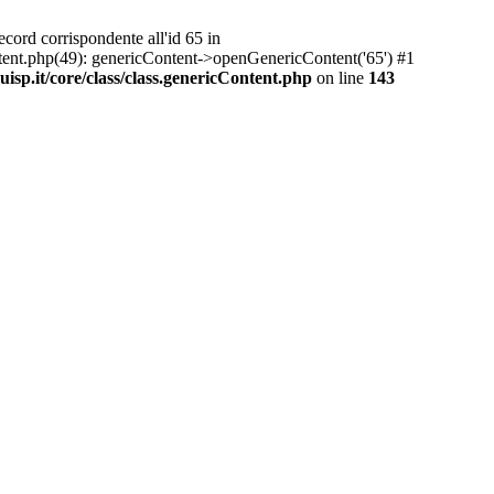
ord corrispondente all'id 65 in
ntent.php(49): genericContent->openGenericContent('65') #1
sp.it/core/class/class.genericContent.php
on line
143