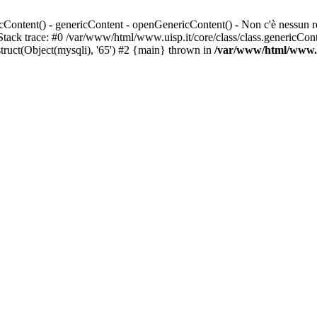
Content() - genericContent - openGenericContent() - Non c'è nessun rec
Stack trace: #0 /var/www/html/www.uisp.it/core/class/class.genericCo
ruct(Object(mysqli), '65') #2 {main} thrown in
/var/www/html/www.ui