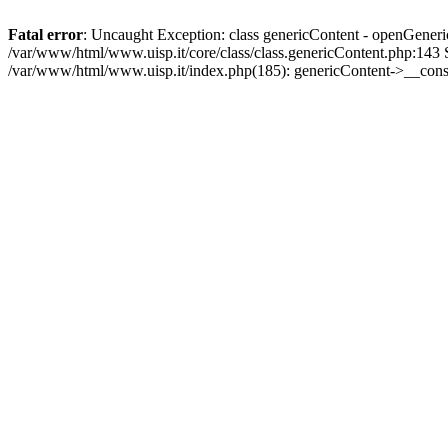
Fatal error
: Uncaught Exception: class genericContent - openGeneric
/var/www/html/www.uisp.it/core/class/class.genericContent.php:143 
/var/www/html/www.uisp.it/index.php(185): genericContent->__const