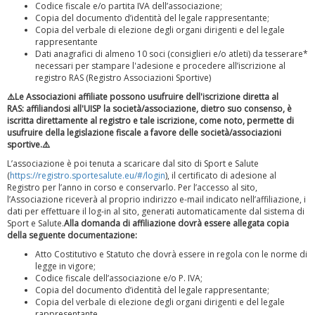
Codice fiscale e/o partita IVA dell’associazione;
Copia del documento d’identità del legale rappresentante;
Copia del verbale di elezione degli organi dirigenti e del legale
rappresentante
Dati anagrafici di almeno 10 soci (consiglieri e/o atleti) da tesserare*
necessari per stampare l'adesione e procedere all’iscrizione al
registro RAS (Registro Associazioni Sportive)
⚠️Le Associazioni affiliate possono usufruire dell'iscrizione diretta al
Tiziano Pesce a Radio InBlu2000 traccia il bilancio della stagione
RAS: affiliandosi all'UISP la società/associazione, dietro suo consenso, è
iscritta direttamente al registro e tale iscrizione, come noto, permette di
usufruire della legislazione fiscale a favore delle società/associazioni
sportive.⚠️
L’associazione è poi tenuta a scaricare dal sito di Sport e Salute
(
https://registro.sportesalute.eu/#/login
), il certificato di adesione al
Registro per l’anno in corso e conservarlo. Per l’accesso al sito,
l’Associazione riceverà al proprio indirizzo e-mail indicato nell’affiliazione, i
dati per effettuare il log-in al sito, generati automaticamente dal sistema di
Sport e Salute.
Alla domanda di affiliazione dovrà essere allegata copia
della seguente documentazione:
Atto Costitutivo e Statuto che dovrà essere in regola con le norme di
legge in vigore;
Codice fiscale dell’associazione e/o P. IVA;
Copia del documento d’identità del legale rappresentante;
Ddl Lobby, Uisp: “Il Parlamento valorizzi le nostre specificità"
Copia del verbale di elezione degli organi dirigenti e del legale
rappresentante