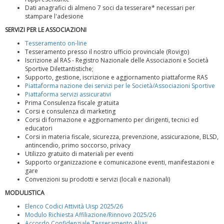
Dati anagrafici di almeno 7 soci da tesserare* necessari per
stampare l'adesione
SERVIZI PER LE ASSOCIAZIONI
Tesseramento on-line
Tesseramento presso il nostro ufficio provinciale (Rovigo)
Iscrizione al RAS - Registro Nazionale delle Associazioni e Società
Sportive Dilettantistiche;
Supporto, gestione, iscrizione e aggiornamento piattaforme RAS
Piattaforma nazione dei servizi per le Società/Associazioni Sportive
Piattaforma servizi assicurativi
Prima Consulenza fiscale gratuita
Corsi e consulenza di marketing
Corsi di formazione e aggiornamento per dirigenti, tecnici ed
La formazione Uisp rallenta ma prosegue anche in estate
educatori
Corsi in materia fiscale, sicurezza, prevenzione, assicurazione, BLSD,
antincendio, primo soccorso, privacy
Utilizzo gratuito di materiali per eventi
Supporto organizzazione e comunicazione eventi, manifestazioni e
gare
Convenzioni su prodotti e servizi (locali e nazionali)
MODULISTICA
Elenco Codici Attività Uisp 2025/26
Modulo Richiesta Affiliazione/Rinnovo 2025/26
Accordo Confidenziale Tesseramento Alias