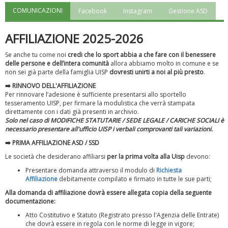
COMUNICAZIONI
Facebook
Instagram
Gestione ASD
"Superare gli ostacoli": la relazione di Tiziano Pesce al CN Uisp
AFFILIAZIONE 2025-2026
Se anche tu come noi
credi che lo sport abbia a che fare con il benessere
delle persone e dell’intera comunità
allora abbiamo molto in comune e se
non sei già parte della famiglia UISP
dovresti unirti a noi al più presto
.
➡️ RINNOVO DELL'AFFILIAZIONE
Per rinnovare l’adesione è sufficiente presentarsi allo sportello
tesseramento UISP, per firmare la modulistica che verrà stampata
direttamente con i dati già presenti in archivio.
Solo nel caso di MODIFICHE STATUTARIE / SEDE LEGALE / CARICHE SOCIALI è
necessario presentare all'ufficio UISP i verbali comprovanti tali variazioni.
➡️
PRIMA AFFILIAZIONE ASD / SSD
Luglio 2026: "Pensando con i piedi, si possono fare le
Le società che desiderano affiliarsi
per la prima volta alla Uisp
devono:
rivoluzioni"
Presentare domanda attraverso il modulo di
Richiesta
Affiliazione
debitamente compilato e firmato in tutte le sue parti;
Alla domanda di affiliazione dovrà essere allegata copia della seguente
documentazione:
Atto Costitutivo e Statuto (Registrato presso l'Agenzia delle Entrate)
che dovrà essere in regola con le norme di legge in vigore;