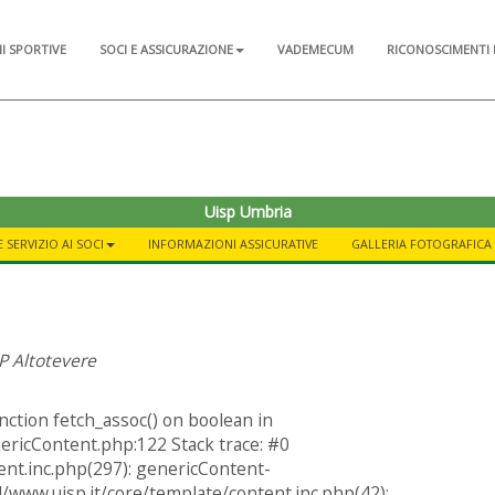
NI SPORTIVE
SOCI E ASSICURAZIONE
VADEMECUM
RICONOSCIMENTI 
Uisp Umbria
 SERVIZIO AI SOCI
INFORMAZIONI ASSICURATIVE
GALLERIA FOTOGRAFICA
SP Altotevere
nction fetch_assoc() on boolean in
ericContent.php:122 Stack trace: #0
nt.inc.php(297): genericContent-
ww.uisp.it/core/template/content.inc.php(42):