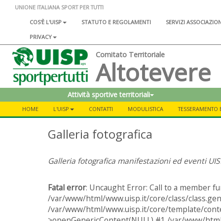
UNIONE ITALIANA SPORT PER TUTTI
COS'È L'UISP
STATUTO E REGOLAMENTI
SERVIZI ASSOCIAZIO
PRIVACY
Comitato Territoriale
Altotevere
Attività sportive territoriali
HOME
L'UISP
CONTATTI
MODULISTICA
TESSERAMENTO E
Galleria fotografica
Galleria fotografica manifestazioni ed eventi UI
Fatal error
: Uncaught Error: Call to a member fu
/var/www/html/www.uisp.it/core/class/class.gen
/var/www/html/www.uisp.it/core/template/conte
>openGenericContent(NULL) #1 /var/www/html/w