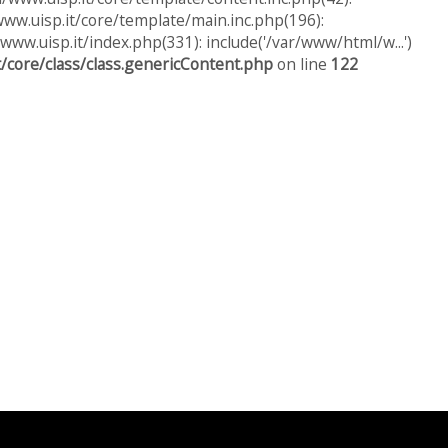
ww.uisp.it/core/template/main.inc.php(196):
www.uisp.it/index.php(331): include('/var/www/html/w...')
/core/class/class.genericContent.php
on line
122