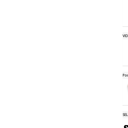
VI
Po
SE