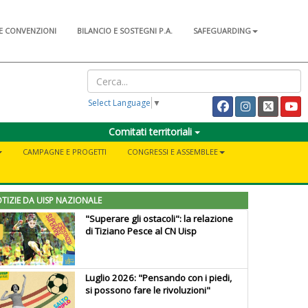
E CONVENZIONI
BILANCIO E SOSTEGNI P.A.
SAFEGUARDING
Select Language
▼
Comitati territoriali
CAMPAGNE E PROGETTI
CONGRESSI E ASSEMBLEE
TIZIE DA UISP NAZIONALE
"Superare gli ostacoli": la relazione
di Tiziano Pesce al CN Uisp
Luglio 2026: "Pensando con i piedi,
si possono fare le rivoluzioni"