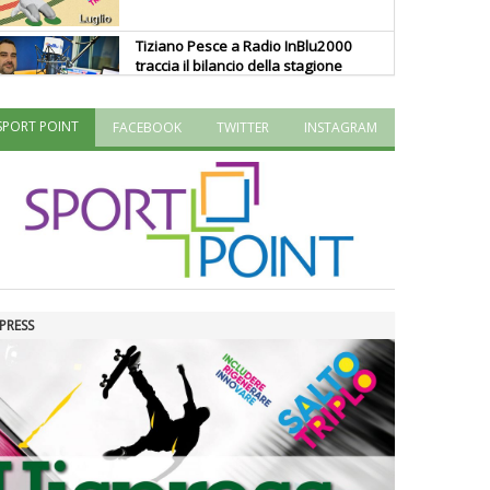
Tiziano Pesce a Radio InBlu2000
traccia il bilancio della stagione
SPORT POINT
FACEBOOK
TWITTER
INSTAGRAM
Ddl Lobby, Uisp: “Il Parlamento
valorizzi le nostre specificità"
La formazione Uisp rallenta ma
prosegue anche in estate
PRESS
Tiziano Pesce nel Cda di
Fondazione Terzjus: prima riunione
a Roma