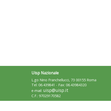
Uisp Nazionale
L.go Nino Franchellucci, 73 00155 Roma
Tel: 06.439841 - Fax: 06.43984320
uisp@uisp.it
e-mail:
C.F.: 97029170582