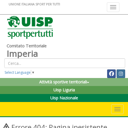
UNIONE ITALIANA SPORT PER TUTTI
Toggle na
Comitato Territoriale
Imperia
Select Language
▼
Attività sportive territoriali
Uisp Liguria
Uisp Nazionale
Toggle 
Errore 404: Pagina inesistente