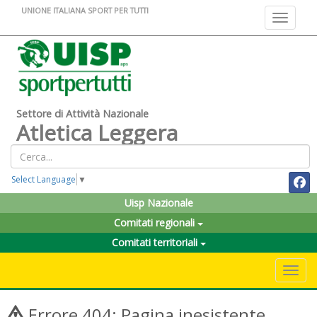
UNIONE ITALIANA SPORT PER TUTTI
Toggle na
Settore di Attività Nazionale
Atletica Leggera
Select Language
▼
Uisp Nazionale
Comitati regionali
Comitati territoriali
Toggle 
Errore 404: Pagina inesistente