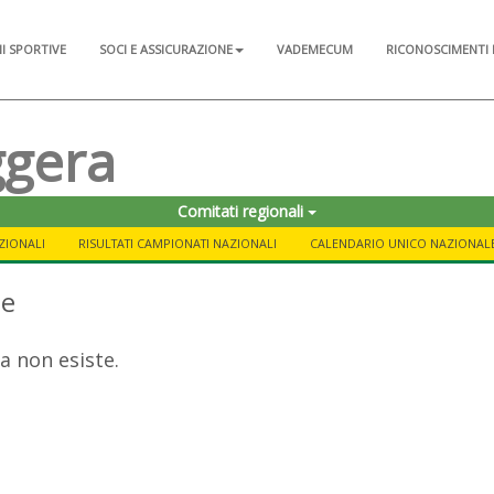
NI SPORTIVE
SOCI E ASSICURAZIONE
VADEMECUM
RICONOSCIMENTI 
ggera
Comitati regionali
ZIONALI
RISULTATI CAMPIONATI NAZIONALI
CALENDARIO UNICO NAZIONAL
te
a non esiste.