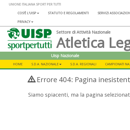
UNIONE ITALIANA SPORT PER TUTTI
COS'È L'UISP
STATUTO E REGOLAMENTI
SERVIZI ASSOCIAZIO
PRIVACY
Settore di Attività Nazionale
Atletica Le
Uisp Nazionale
HOME
S.D.A. NAZIONALE
S.D.A. REGIONALI
CAMPIONATI NA
Errore 404: Pagina inesisten
Siamo spiacenti, ma la pagina selezionat