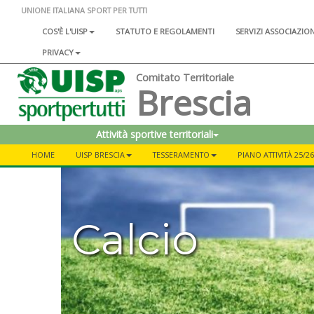
UNIONE ITALIANA SPORT PER TUTTI
COS'È L'UISP
STATUTO E REGOLAMENTI
SERVIZI ASSOCIAZIO
PRIVACY
Comitato Territoriale
Brescia
Attività sportive territoriali
HOME
UISP BRESCIA
TESSERAMENTO
PIANO ATTIVITÀ 25/26
Calcio