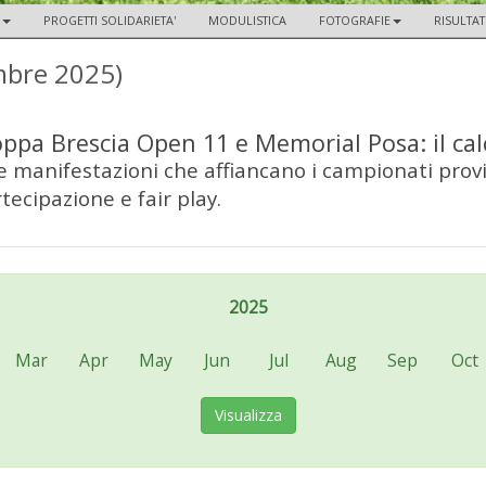
PROGETTI SOLIDARIETA'
MODULISTICA
FOTOGRAFIE
RISULTA
mbre 2025)
ppa Brescia Open 11 e Memorial Posa: il cal
 manifestazioni che affiancano i campionati provin
tecipazione e fair play.
2025
Mar
Apr
May
Jun
Jul
Aug
Sep
Oct
Visualizza