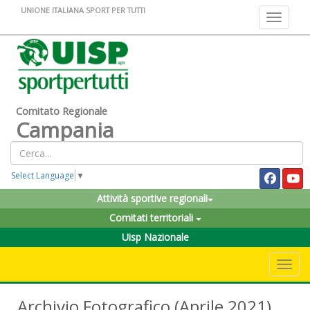
UNIONE ITALIANA SPORT PER TUTTI
Toggle na
Comitato Regionale
Campania
Select Language
▼
Attività sportive regionali
Comitati territoriali
Uisp Nazionale
Toggle 
Archivio Fotografico (Aprile 2021)