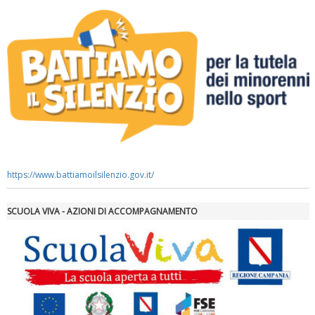
Ddl Lobby, Uisp: “Il Parlamento valorizzi le nostre specificità"
https://www.battiamoilsilenzio.gov.it/
SCUOLA VIVA - AZIONI DI ACCOMPAGNAMENTO
La formazione Uisp rallenta ma prosegue anche in estate