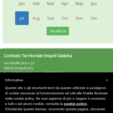
Jan
Feb
Mar
Apr
May
Jun
Jul
Aug
Sep
Oct
Nov
Dec
Visualizza
Comitato Territoriale Empoli Valdelsa
Via Basililcata n.23
50053 Empoli (FI)
Tel: 0571/711533 - Fax: 0571/711469
empolivaldelsa@uisp.it
e-mail:
Informativa
×
C.F.: 91004890488
Questo sito o gli strumenti terzi da questo utilizzati si avvalgono
P.Iva: 04373130485
di cookie necessari al funzionamento ed utili alle finalità illustrate
nella cookie policy. Se vuoi saperne di più o negare il consenso
Area Riservata 2.0
a tutti o ad alcuni cookie, consulta la
cookie policy
.
Chiudendo questo banner, scorrendo questa pagina, cliccando