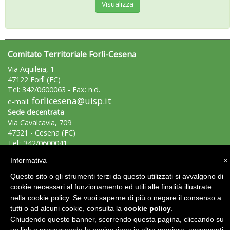
Visualizza
Comitato Territoriale Forlì-Cesena
Via Aquileia, 1
47122 Forlì (FC)
Tel: 342/0600063 - Fax: n.d.
forlicesena@uisp.it
e-mail:
Sede decentrata
Via Cavalcavia, 709
47521 - Cesena (FC)
Tel.: 342/0600041
cesena.forlicesena@uisp.it
e-mail:
Informativa
×
Questo sito o gli strumenti terzi da questo utilizzati si avvalgono di
Area Riservata 2.0
cookie necessari al funzionamento ed utili alle finalità illustrate
nella cookie policy. Se vuoi saperne di più o negare il consenso a
tutti o ad alcuni cookie, consulta la
cookie policy
.
Chiudendo questo banner, scorrendo questa pagina, cliccando su