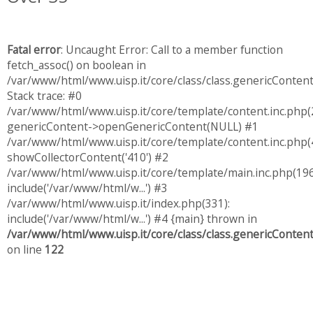
Fatal error
: Uncaught Error: Call to a member function
fetch_assoc() on boolean in
/var/www/html/www.uisp.it/core/class/class.genericConten
Stack trace: #0
/var/www/html/www.uisp.it/core/template/content.inc.php(
genericContent->openGenericContent(NULL) #1
/var/www/html/www.uisp.it/core/template/content.inc.php(4
showCollectorContent('410') #2
/var/www/html/www.uisp.it/core/template/main.inc.php(196
include('/var/www/html/w...') #3
/var/www/html/www.uisp.it/index.php(331):
include('/var/www/html/w...') #4 {main} thrown in
/var/www/html/www.uisp.it/core/class/class.genericConten
on line
122