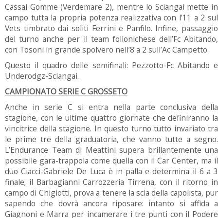
Cassai Gomme (Verdemare 2), mentre lo Sciangai mette in
campo tutta la propria potenza realizzativa con l’11 a 2 sul
Vets timbrato dai soliti Ferrini e Panfilo. Infine, passaggio
del turno anche per il team follonichese dell’Fc Abitando,
con Tosoni in grande spolvero nell’8 a 2 sull’Ac Campetto.
Questo il quadro delle semifinali: Pezzotto-Fc Abitando e
Underodgz-Sciangai.
CAMPIONATO SERIE C GROSSETO
Anche in serie C si entra nella parte conclusiva della
stagione, con le ultime quattro giornate che definiranno la
vincitrice della stagione. In questo turno tutto invariato tra
le prime tre della graduatoria, che vanno tutte a segno.
L’Endurance Team di Meattini supera brillantemente una
possibile gara-trappola come quella con il Car Center, ma il
duo Ciacci-Gabriele De Luca è in palla e determina il 6 a 3
finale; il Barbagianni Carrozzeria Tirrena, con il ritorno in
campo di Chigiotti, prova a tenere la scia della capolista, pur
sapendo che dovrà ancora riposare: intanto si affida a
Giagnoni e Marra per incamerare i tre punti con il Podere