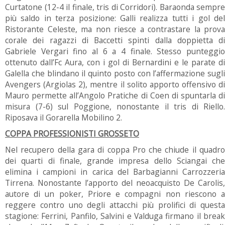
Curtatone (12-4 il finale, tris di Corridori). Baraonda sempre
più saldo in terza posizione: Galli realizza tutti i gol del
Ristorante Celeste, ma non riesce a contrastare la prova
corale dei ragazzi di Baccetti spinti dalla doppietta di
Gabriele Vergari fino al 6 a 4 finale. Stesso punteggio
ottenuto dall’Fc Aura, con i gol di Bernardini e le parate di
Galella che blindano il quinto posto con l’affermazione sugli
Avengers (Argiolas 2), mentre il solito apporto offensivo di
Mauro permette all’Angolo Pratiche di Coen di spuntarla di
misura (7-6) sul Poggione, nonostante il tris di Riello.
Riposava il Gorarella Mobilino 2.
COPPA PROFESSIONISTI GROSSETO
Nel recupero della gara di coppa Pro che chiude il quadro
dei quarti di finale, grande impresa dello Sciangai che
elimina i campioni in carica del Barbagianni Carrozzeria
Tirrena. Nonostante l’apporto del neoacquisto De Carolis,
autore di un poker, Priore e compagni non riescono a
reggere contro uno degli attacchi più prolifici di questa
stagione: Ferrini, Panfilo, Salvini e Valduga firmano il break