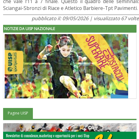
che vale l’11 a 7 finale. Questo il quadro delle semifinali:
Sciangai-Sbronzi di Riace e Atletico Barbiere-Tpt Pavimenti.
pubblicato il: 09/05/2026 | visualizzato 67 volte
NOTIZIE DA UISP NAZIONALE
Pagine UISP
"Superare gli ostacoli": la relazione di Tiziano Pesce al CN Uisp