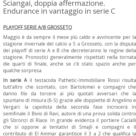
Sciangai, doppia affermazione.
Endurance in vantaggio in serie C
PLAYOFF SERIE A/B GROSSETO
Maggio è da sempre il mese più caldo e avvincente per la
stagione invernale del calcio a 5 a Grosseto, con la disputa
dei playoff di serie A e B che decreteranno le regine della
stagione. Pronostici generalmente rispettati nella tornata
die quarti di finale, anche se c’è stato spazio anche per
qualche sorpresa.
In serie A
il testacoda Pathetic-Immobiliare Rossi risult
tutt’altro che scontato, con Bartolomei e compagni che
danno filo da torcere ai più quotati avversari che la
spuntano di misura (6-5) grazie alle doppiette di Angelino e
Vergari: la capolista della seconda fase incrocerà in
semifinale il Bivio di Ravi, autore di una prova solida contro
gli Sbronzi di Riace. In grande evidenza il portiere Cacialli
che si oppone ai tentativi di Smajli e compagni e il
contributo di El Ammar garantisce il 3 a 2 che qualifica la