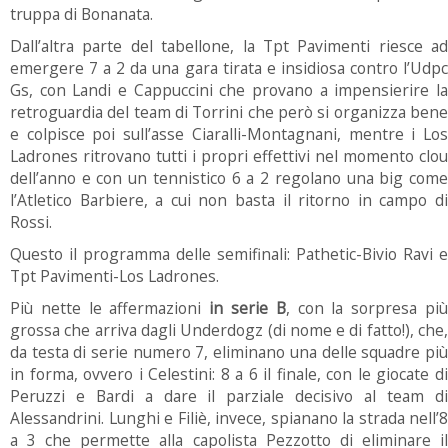
truppa di Bonanata.
Dall’altra parte del tabellone, la Tpt Pavimenti riesce ad
emergere 7 a 2 da una gara tirata e insidiosa contro l’Udpc
Gs, con Landi e Cappuccini che provano a impensierire la
retroguardia del team di Torrini che però si organizza bene
e colpisce poi sull’asse Ciaralli-Montagnani, mentre i Los
Ladrones ritrovano tutti i propri effettivi nel momento clou
dell’anno e con un tennistico 6 a 2 regolano una big come
l’Atletico Barbiere, a cui non basta il ritorno in campo di
Rossi.
Questo il programma delle semifinali: Pathetic-Bivio Ravi e
Tpt Pavimenti-Los Ladrones.
Più nette le affermazioni
in serie B
, con la sorpresa pi
grossa che arriva dagli Underdogz (di nome e di fatto!), che,
da testa di serie numero 7, eliminano una delle squadre più
in forma, ovvero i Celestini: 8 a 6 il finale, con le giocate di
Peruzzi e Bardi a dare il parziale decisivo al team di
Alessandrini. Lunghi e Filiè, invece, spianano la strada nell’8
a 3 che permette alla capolista Pezzotto di eliminare il