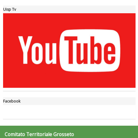
Uisp Tv
Tiziano Pesce a Radio InBlu2000 traccia il bilancio della stagione
Ddl Lobby, Uisp: “Il Parlamento valorizzi le nostre specificità"
Facebook
Comitato Territoriale Grosseto