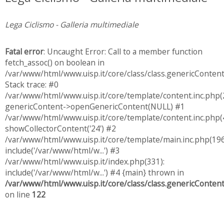
Lega Ciclismo - Galleria multimediale
Fatal error
: Uncaught Error: Call to a member function
fetch_assoc() on boolean in
/var/www/html/www.uisp.it/core/class/class.genericConten
Stack trace: #0
/var/www/html/www.uisp.it/core/template/content.inc.php(
genericContent->openGenericContent(NULL) #1
/var/www/html/www.uisp.it/core/template/content.inc.php(4
showCollectorContent('24') #2
/var/www/html/www.uisp.it/core/template/main.inc.php(196
include('/var/www/html/w...') #3
/var/www/html/www.uisp.it/index.php(331):
include('/var/www/html/w...') #4 {main} thrown in
/var/www/html/www.uisp.it/core/class/class.genericConten
on line
122