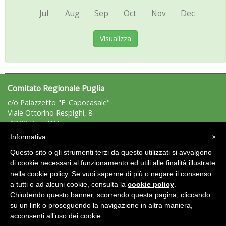
Jul
Aug
Sep
Oct
Nov
Dec
Visualizza
Comitato Regionale Puglia
c/o Palazzetto "F. Capocasale"
Viale Ottorino Respighi, 8
70123 Bari (BA)
Tel: 340/4144515 - Fax: 080/5042961
Informativa
×
puglia@uisp.it
e-mail:
Questo sito o gli strumenti terzi da questo utilizzati si avvalgono
C.F.: 93164310729
di cookie necessari al funzionamento ed utili alle finalità illustrate
nella cookie policy. Se vuoi saperne di più o negare il consenso
Area Riservata 2.0
a tutti o ad alcuni cookie, consulta la
cookie policy
.
Chiudendo questo banner, scorrendo questa pagina, cliccando
su un link o proseguendo la navigazione in altra maniera,
acconsenti all’uso dei cookie.