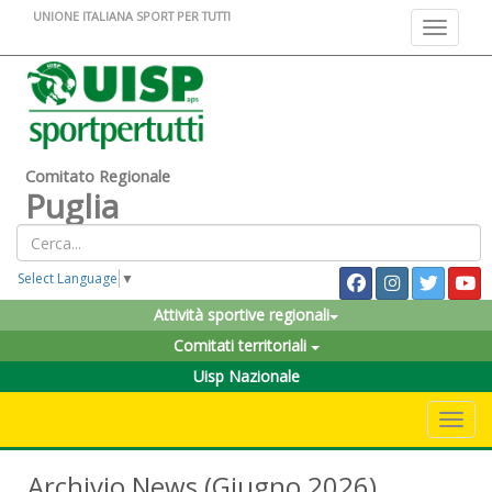
UNIONE ITALIANA SPORT PER TUTTI
Toggle na
Comitato Regionale
Puglia
Select Language
▼
Attività sportive regionali
Comitati territoriali
Uisp Nazionale
Toggle 
Archivio News (Giugno 2026)