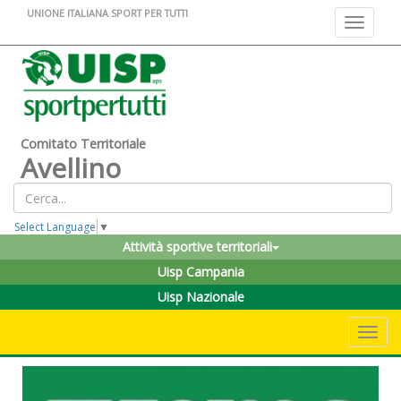
UNIONE ITALIANA SPORT PER TUTTI
Toggle na
Comitato Territoriale
Avellino
Select Language
▼
Attività sportive territoriali
Uisp Campania
Uisp Nazionale
Toggle 