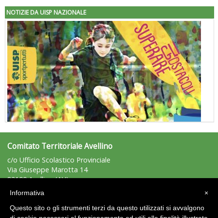
NOTIZIE DA UISP NAZIONALE
Comitato Territoriale Avellino
"Superare gli ostacoli": la relazione di Tiziano Pesce al CN Uisp
c/o Ufficio Scolastico Provinciale
Via Giuseppe Marotta 14
83100 Avellino (AV)
Tel: 0825/25373 - Fax: 0825/25373
Informativa
×
avellino@uisp.it
e-mail:
Questo sito o gli strumenti terzi da questo utilizzati si avvalgono
C.F.: 92021710642