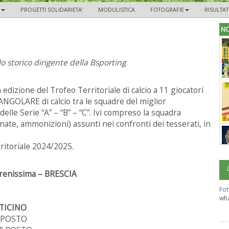
PROGETTI SOLIDARIETA'
MODULISTICA
FOTOGRAFIE
RISULTA
NO
 storico dirigente della Bsporting
a edizione del Trofeo Territoriale di calcio a 11 giocatori
OLARE di calcio tra le squadre del miglior
lle Serie “A” – “B” – “C”. Ivi compreso la squadra
rnate, ammonizioni) assunti nei confronti dei tesserati, in
ritoriale 2024/2025.
Serenissima – BRESCIA
Fot
wha
TICINO
2° POSTO