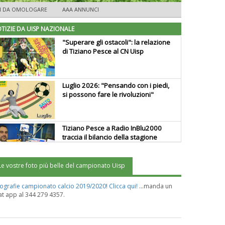
TI DA OMOLOGARE
AAA ANNUNCI
TIZIE DA UISP NAZIONALE
"Superare gli ostacoli": la relazione
di Tiziano Pesce al CN Uisp
Luglio 2026: "Pensando con i piedi,
si possono fare le rivoluzioni"
Tiziano Pesce a Radio InBlu2000
traccia il bilancio della stagione
Le vostre foto più belle del campionato Uisp
Ddl Lobby, Uisp: “Il Parlamento
valorizzi le nostre specificità"
ografie campionato calcio 2019/2020
!
Clicca qui
!
...
manda un
t app al 344 279 4357.
La formazione Uisp rallenta ma
prosegue anche in estate