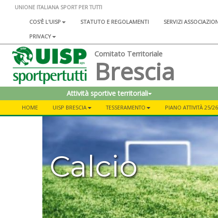
UNIONE ITALIANA SPORT PER TUTTI
COS'È L'UISP
STATUTO E REGOLAMENTI
SERVIZI ASSOCIAZIO
PRIVACY
Comitato Territoriale
Brescia
Attività sportive territoriali
HOME
UISP BRESCIA
TESSERAMENTO
PIANO ATTIVITÀ 25/26
Calcio