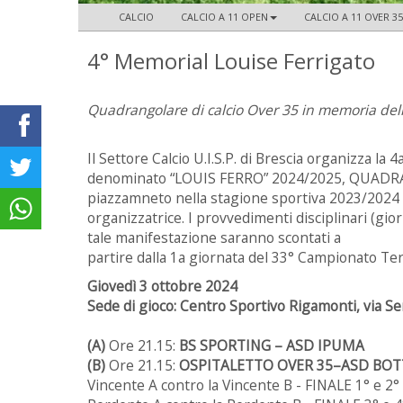
CALCIO
CALCIO A 11 OPEN
CALCIO A 11 OVER 35
4° Memorial Louise Ferrigato
Quadrangolare di calcio Over 35 in memoria dello
Il Settore Calcio U.I.S.P. di Brescia organizza la 4
denominato “LOUIS FERRO” 2024/2025, QUADRANG
piazzamneto nella stagione sportiva 2023/2024 de
organizzatrice. I provvedimenti disciplinari (gio
tale manifestazione saranno scontati a
partire dalla 1a giornata del 33° Campionato Ter
Giovedì 3 ottobre 2024
Sede di gioco: Centro Sportivo Rigamonti, via 
(A)
Ore 21.15:
BS SPORTING – ASD IPUMA
(B)
Ore 21.15:
OSPITALETTO OVER 35–ASD BOT
Vincente A contro la Vincente B - FINALE 1° e 