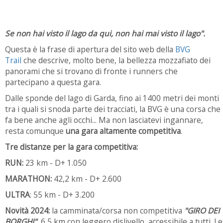
Se non hai visto il lago da qui, non hai mai visto il lago".
Questa è la frase di apertura del sito web della
BVG
Trail
che descrive, molto bene, la bellezza mozzafiato dei
panorami che si trovano di fronte i runners che
partecipano a questa gara.
Dalle sponde del lago di Garda, fino ai 1400 metri dei monti
tra i quali si snoda parte dei tracciati, la BVG è una corsa che
fa bene anche agli occhi... Ma non lasciatevi ingannare,
resta comunque
una gara altamente competitiva
.
Tre distanze per la gara competitiva:
RUN:
23 km - D+ 1.050
MARATHON:
42,2 km - D+ 2.600
ULTRA
: 55 km - D+ 3.200
Novità 2024:
la camminata/corsa non competitiva
"GIRO DEI
BORGHI"
, 6,5 km con leggero dislivello, accessibile a tutti. Le