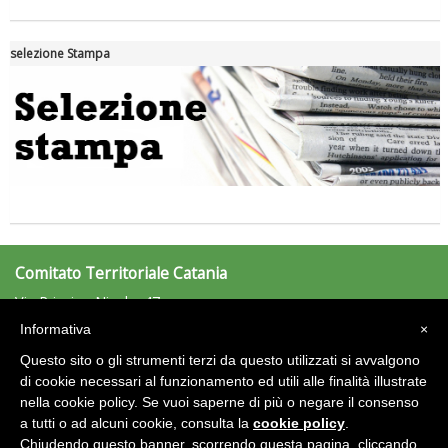
selezione Stampa
Tiziano Pesce a Radio InBlu2000 traccia il bilancio della stagione
Comitato Territoriale Catania
Via Principe Nicola, 47
Informativa
×
Tel: 095/434121 - Fax: n.d.
catania@uisp.it
Questo sito o gli strumenti terzi da questo utilizzati si avvalgono
e-mail:
di cookie necessari al funzionamento ed utili alle finalità illustrate
Ddl Lobby, Uisp: “Il Parlamento valorizzi le nostre specificità"
nella cookie policy. Se vuoi saperne di più o negare il consenso
Area Riservata 2.0
a tutti o ad alcuni cookie, consulta la
cookie policy
.
Chiudendo questo banner, scorrendo questa pagina, cliccando