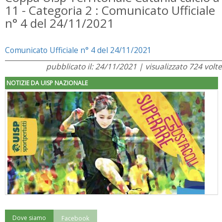
11 - Categoria 2 : Comunicato Ufficiale
n° 4 del 24/11/2021
Comunicato Ufficiale n° 4 del 24/11/2021
pubblicato il: 24/11/2021 | visualizzato 724 volte
NOTIZIE DA UISP NAZIONALE
Dove siamo
Facebook
"Superare gli ostacoli": la relazione di Tiziano Pesce al CN Uisp