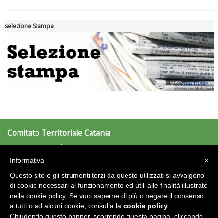
selezione Stampa
Tiziano Pesce a Radio InBlu2000 traccia il bilancio della stagione
Comitato Territoriale Catania
Via Principe Nicola, 47
Informativa
×
Tel: 095/434121 - Fax: n.d.
catania@uisp.it
Questo sito o gli strumenti terzi da questo utilizzati si avvalgono
e-mail:
di cookie necessari al funzionamento ed utili alle finalità illustrate
Ddl Lobby, Uisp: “Il Parlamento valorizzi le nostre specificità"
nella cookie policy. Se vuoi saperne di più o negare il consenso
Area Riservata 2.0
a tutti o ad alcuni cookie, consulta la
cookie policy
.
Chiudendo questo banner, scorrendo questa pagina, cliccando