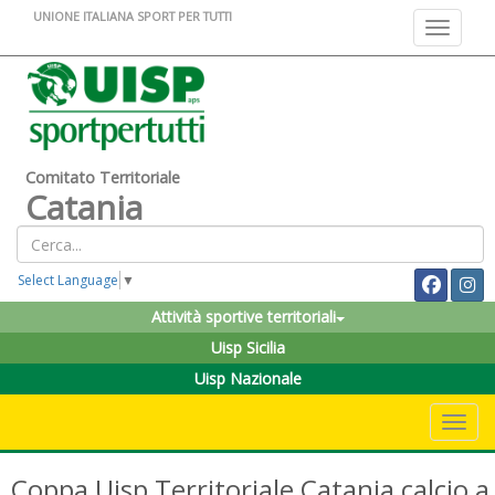
UNIONE ITALIANA SPORT PER TUTTI
Toggle na
Comitato Territoriale
Catania
Select Language
▼
Attività sportive territoriali
Uisp Sicilia
Uisp Nazionale
Toggle 
Coppa Uisp Territoriale Catania calcio a