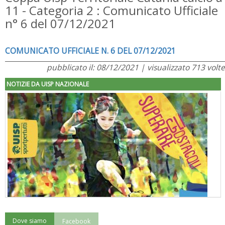
11 - Categoria 2 : Comunicato Ufficiale
n° 6 del 07/12/2021
COMUNICATO UFFICIALE N. 6 DEL 07/12/2021
pubblicato il: 08/12/2021 | visualizzato 713 volte
NOTIZIE DA UISP NAZIONALE
Dove siamo
Facebook
"Superare gli ostacoli": la relazione di Tiziano Pesce al CN Uisp