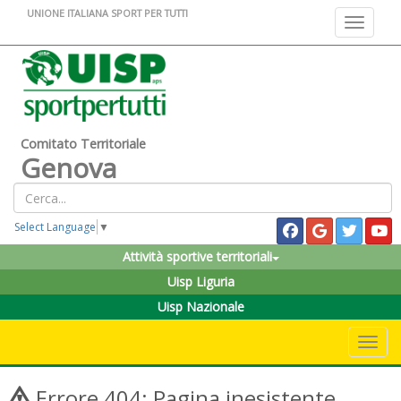
UNIONE ITALIANA SPORT PER TUTTI
Toggle na
Comitato Territoriale
Genova
Select Language
▼
Attività sportive territoriali
Uisp Liguria
Uisp Nazionale
Toggle 
Errore 404: Pagina inesistente