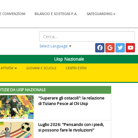
E CONVENZIONI
BILANCIO E SOSTEGNI P.A.
SAFEGUARDING
Select Language
▼
Uisp Nazionale
TTIVITA'
GIOVANI E SCUOLE
CENTRI ESTIVI
TIZIE DA UISP NAZIONALE
"Superare gli ostacoli": la relazione
di Tiziano Pesce al CN Uisp
Luglio 2026: "Pensando con i piedi,
si possono fare le rivoluzioni"