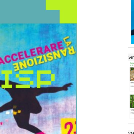
Ser
VA