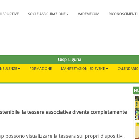
NI SPORTIVE
SOCI E ASSICURAZIONE
VADEMECUM
RICONOSCIMENTI 
Uisp Liguria
ONSULENZE
FORMAZIONE
MANIFESTAZIONI ED EVENTI
CALENDARIO A
NO
stenibile
:
la tessera associativa diventa completamente
p possono visualizzare la tessera sui propri dispositivi,