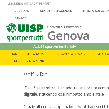
UNIONE ITALIANA SPORT PER TUTTI
COS'È L'UISP
STATUTO E REGOLAMENTI
SERVIZI ASSOCIAZIO
PRIVACY
Comitato Territoriale
Genova
Attività sportive territoriali
HOME
UISP GENOVA
TESSERAMENTO 2025-26
SERVIZIO C
BENESSERE IN MOVIMENTO
APP UISP
Dal 1° settembre Uisp adotta una
scelta ecoso
digitale
, riducendo così l'impatto ambientale.
Grazie alla nuova applicazione AppUisp i soci Uis