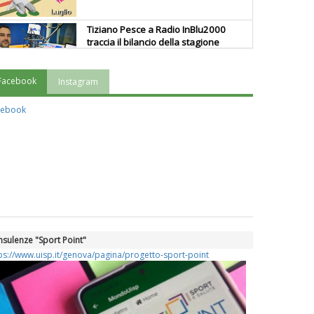
Tiziano Pesce a Radio InBlu2000
traccia il bilancio della stagione
Facebook
Instagram
Ddl Lobby, Uisp: “Il Parlamento
valorizzi le nostre specificità"
cebook
La formazione Uisp rallenta ma
prosegue anche in estate
Tiziano Pesce nel Cda di
Fondazione Terzjus: prima riunione
a Roma
sulenze "Sport Point"
ps://www.uisp.it/genova/pagina/progetto-sport-point