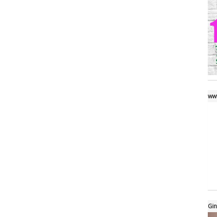
www
Gin