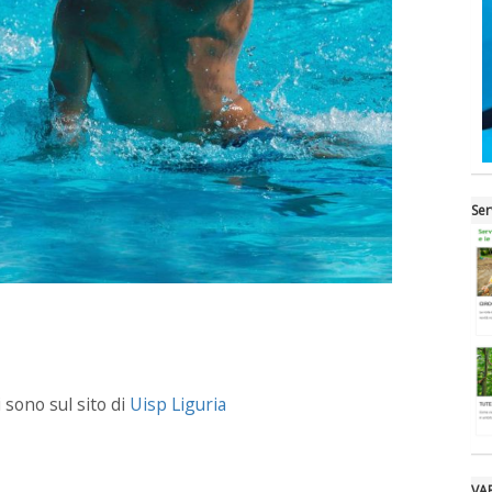
Ser
 sono sul sito di
Uisp Liguria
VA