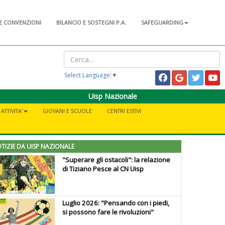
E CONVENZIONI
BILANCIO E SOSTEGNI P.A.
SAFEGUARDING
Select Language
▼
Uisp Nazionale
TTIVITA'
GIOVANI E SCUOLE
CENTRI ESTIVI
TIZIE DA UISP NAZIONALE
"Superare gli ostacoli": la relazione
di Tiziano Pesce al CN Uisp
Luglio 2026: "Pensando con i piedi,
si possono fare le rivoluzioni"