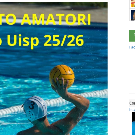
Fa
Con
htt