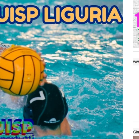
www
Gin