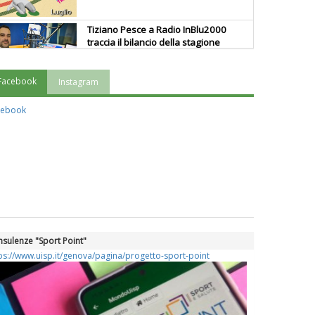
Tiziano Pesce a Radio InBlu2000
traccia il bilancio della stagione
Facebook
Instagram
Ddl Lobby, Uisp: “Il Parlamento
valorizzi le nostre specificità"
cebook
La formazione Uisp rallenta ma
prosegue anche in estate
Tiziano Pesce nel Cda di
Fondazione Terzjus: prima riunione
a Roma
sulenze "Sport Point"
ps://www.uisp.it/genova/pagina/progetto-sport-point