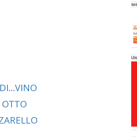
sos
Uis
DI...VINO
O OTTO
ZZARELLO