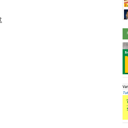
t
Van
Tut