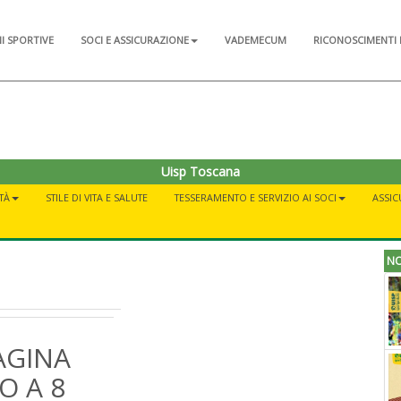
NI SPORTIVE
SOCI E ASSICURAZIONE
VADEMECUM
RICONOSCIMENTI 
Uisp Toscana
TÀ
STILE DI VITA E SALUTE
TESSERAMENTO E SERVIZIO AI SOCI
ASSI
NO
AGINA
O A 8