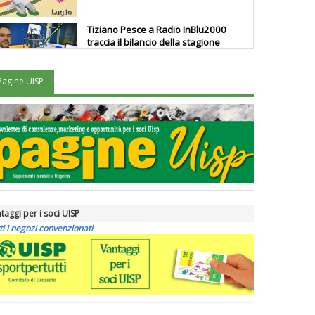
Tiziano Pesce a Radio InBlu2000
traccia il bilancio della stagione
Pagine UISP
Ddl Lobby, Uisp: “Il Parlamento
valorizzi le nostre specificità"
La formazione Uisp rallenta ma
prosegue anche in estate
Tiziano Pesce nel Cda di
taggi per i soci UISP
Fondazione Terzjus: prima riunione
ti i negozi convenzionati
a Roma