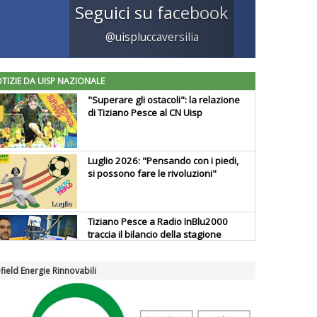
Seguici su facebook
@uispluccaversilia
TIZIE DA UISP NAZIONALE
"Superare gli ostacoli": la relazione
di Tiziano Pesce al CN Uisp
Luglio 2026: "Pensando con i piedi,
si possono fare le rivoluzioni"
Tiziano Pesce a Radio InBlu2000
traccia il bilancio della stagione
field Energie Rinnovabili
Ddl Lobby, Uisp: “Il Parlamento
valorizzi le nostre specificità"