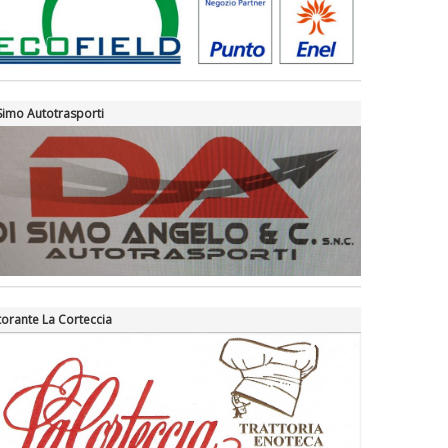
La formazione Uisp rallenta ma
prosegue anche in estate
Simo Autotrasporti
Tiziano Pesce nel Cda di
Fondazione Terzjus: prima riunione
a Roma
torante La Corteccia