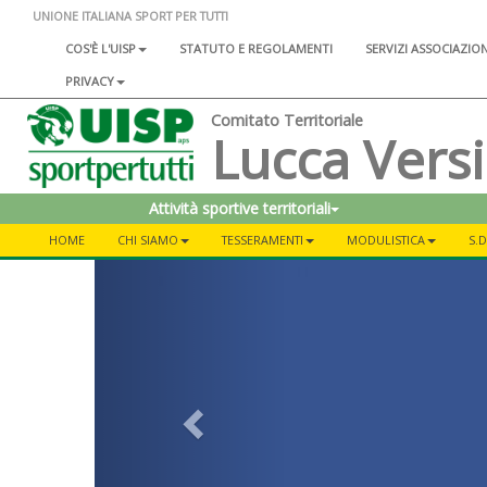
UNIONE ITALIANA SPORT PER TUTTI
COS'È L'UISP
STATUTO E REGOLAMENTI
SERVIZI ASSOCIAZIO
PRIVACY
Comitato Territoriale
Lucca Versi
Attività sportive territoriali
HOME
CHI SIAMO
TESSERAMENTI
MODULISTICA
S.D
Previous