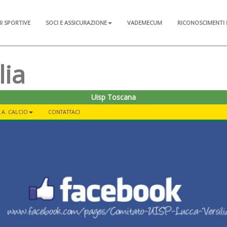
NI SPORTIVE
SOCI E ASSICURAZIONE
VADEMECUM
RICONOSCIMENTI 
lia
Uisp Toscana
.A. CALCIO
CONTATTACI