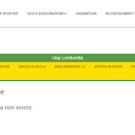
NI SPORTIVE
SOCI E ASSICURAZIONE
VADEMECUM
RICONOSCIMENTI 
Uisp Lombardia
AZIONE
SERVIZI AI SOCI
AREA RISERVATA 2.0
ATTIVITÀ SPORTIVE
P
te
a non esiste.