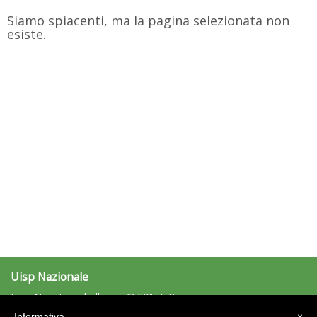
Siamo spiacenti, ma la pagina selezionata non
esiste.
Uisp Nazionale
L.go Nino Franchellucci, 73 00155 Roma
Tel: 06.439841 - Fax: 06.43984320
Informativa
×