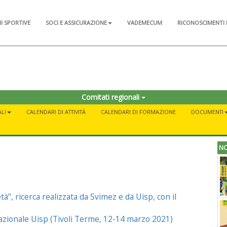
NI SPORTIVE
SOCI E ASSICURAZIONE
VADEMECUM
RICONOSCIMENTI 
Comitati regionali
LI
CALENDARI DI ATTIVITÀ
CALENDARI DI FORMAZIONE
DOCUMENTI
NO
età", ricerca realizzata da Svimez e da Uisp, con il
azionale Uisp (Tivoli Terme, 12-14 marzo 2021)