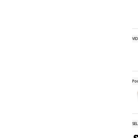
VI
Po
SE