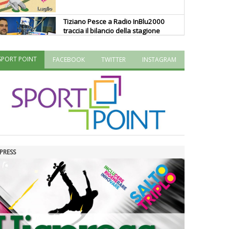
Tiziano Pesce a Radio InBlu2000
traccia il bilancio della stagione
SPORT POINT
FACEBOOK
TWITTER
INSTAGRAM
Ddl Lobby, Uisp: “Il Parlamento
valorizzi le nostre specificità"
La formazione Uisp rallenta ma
prosegue anche in estate
PRESS
Tiziano Pesce nel Cda di
Fondazione Terzjus: prima riunione
a Roma