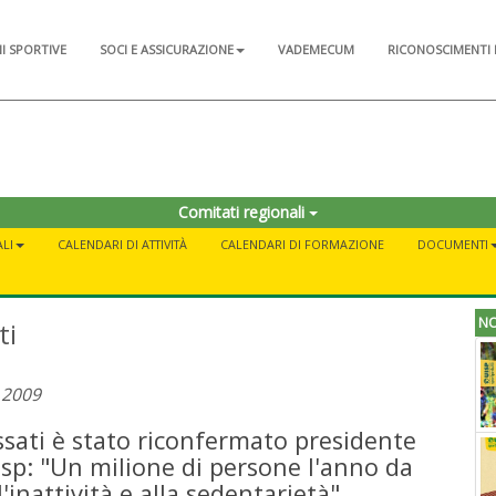
NI SPORTIVE
SOCI E ASSICURAZIONE
VADEMECUM
RICONOSCIMENTI 
Comitati regionali
LI
CALENDARI DI ATTIVITÀ
CALENDARI DI FORMAZIONE
DOCUMENTI
NO
ti
 2009
ssati è stato riconfermato presidente
sp: "Un milione di persone l'anno da
'inattività e alla sedentarietà"