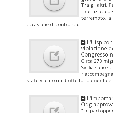
Tra gli altri,
ringraziato pe
terremoto. la
occasione di confronto.
L'Uisp con
violazione d
Congresso n
Circa 270 migr
Sicilia sono s
riaccompagnati
stato violato un diritto fondamentale qu
L'importan
Odg approva
"Le pari oppor