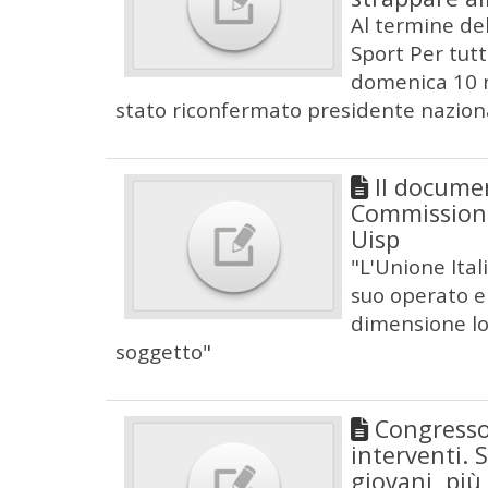
Al termine de
Sport Per tutt
domenica 10 ma
stato riconfermato presidente nazion
Il docume
Commissione
Uisp
"L'Unione Ital
suo operato e 
dimensione lo
soggetto"
Congresso
interventi. 
giovani, più