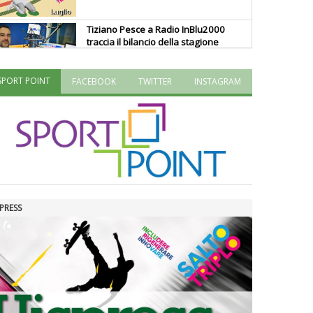
Tiziano Pesce a Radio InBlu2000
traccia il bilancio della stagione
SPORT POINT
FACEBOOK
TWITTER
INSTAGRAM
Ddl Lobby, Uisp: “Il Parlamento
valorizzi le nostre specificità"
La formazione Uisp rallenta ma
prosegue anche in estate
PRESS
Tiziano Pesce nel Cda di
Fondazione Terzjus: prima riunione
a Roma