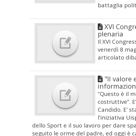
battaglia poli
XVI Congre
plenaria
Il XVI Congres
venerdì 8 magg
articolato dib
"Il valore 
informazion
“Questo è il m
costruttive”. E
Candido. E’ st
l’iniziativa Ui
dello Sport e il suo lavoro per dare sp
seguito le orme del padre, ed oggi è c