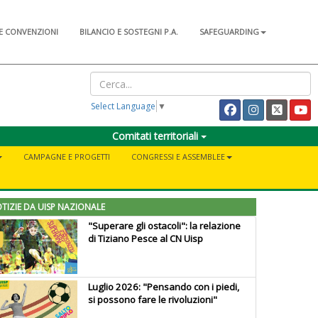
E CONVENZIONI
BILANCIO E SOSTEGNI P.A.
SAFEGUARDING
Select Language
▼
Comitati territoriali
CAMPAGNE E PROGETTI
CONGRESSI E ASSEMBLEE
TIZIE DA UISP NAZIONALE
"Superare gli ostacoli": la relazione
di Tiziano Pesce al CN Uisp
Luglio 2026: "Pensando con i piedi,
si possono fare le rivoluzioni"