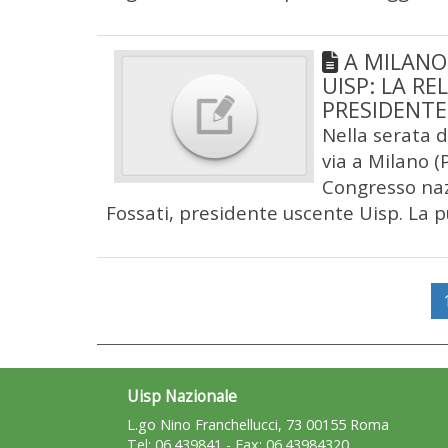
A MILANO
UISP: LA RE
PRESIDENTE
Nella serata d
via a Milano (
Congresso nazi
Fossati, presidente uscente Uisp. La
Uisp Nazionale
L.go Nino Franchellucci, 73 00155 Roma
Tel: 06.439841 - Fax: 06.43984320