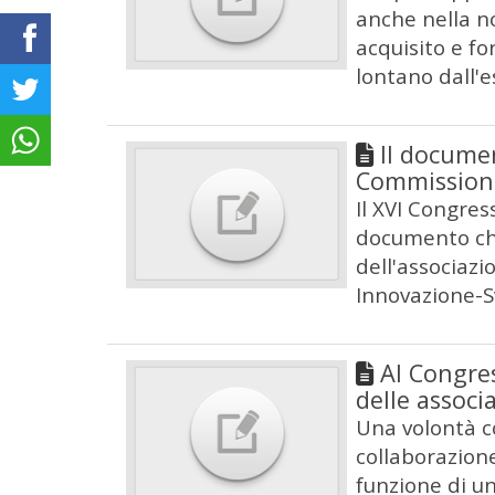
anche nella n
acquisito e fo
lontano dall'e
Il docume
Commissione
Il XVI Congre
documento che
dell'associaz
Innovazione-Sv
Al Congre
delle associ
Una volontà co
collaborazione
funzione di u