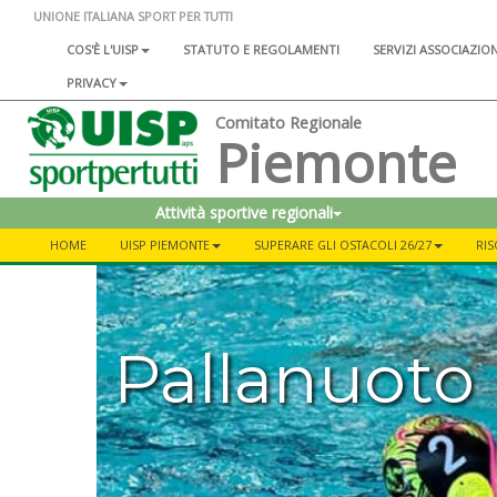
UNIONE ITALIANA SPORT PER TUTTI
COS'È L'UISP
STATUTO E REGOLAMENTI
SERVIZI ASSOCIAZIO
PRIVACY
Comitato Regionale
Piemonte
Attività sportive regionali
HOME
UISP PIEMONTE
SUPERARE GLI OSTACOLI 26/27
RIS
Pallanuoto