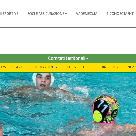
NI SPORTIVE
SOCI E ASSICURAZIONE
VADEMECUM
RICONOSCIMENTI 
Comitati territoriali
ORSE E BILANCI
FORMAZIONE
CORSI BLSD. BLSD PEDIATRICO
NEWS