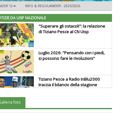
NDER 12
INFO & REGOLAMENTI - 2025/2026
TIZIE DA UISP NAZIONALE
"Superare gli ostacoli": la relazione
di Tiziano Pesce al CN Uisp
Luglio 2026: "Pensando con i piedi,
si possono fare le rivoluzioni"
Tiziano Pesce a Radio InBlu2000
traccia il bilancio della stagione
Galleria foto
Ddl Lobby, Uisp: “Il Parlamento
valorizzi le nostre specificità"
La formazione Uisp rallenta ma
prosegue anche in estate