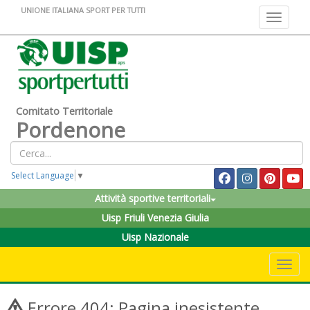
UNIONE ITALIANA SPORT PER TUTTI
Toggle na
Comitato Territoriale
Pordenone
Select Language
▼
Attività sportive territoriali
Uisp Friuli Venezia Giulia
Uisp Nazionale
Toggle 
Errore 404: Pagina inesistente