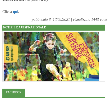
Clicca
qui
.
pubblicato il: 17/02/2021 | visualizzato 1443 volte
NOTIZIE DA UISP NAZIONALE
FACEBOOK
"Superare gli ostacoli": la relazione di Tiziano Pesce al CN Uisp