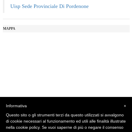
Uisp Sede Provinciale Di Pordenone
MAPPA
Luglio 2026: "Pensando con i piedi, si possono fare le rivoluzioni"
Informativa
×
Questo sito o gli strumenti terzi da questo utilizzati si avvalgono
Comitato Territoriale Pordenone
di cookie necessari al funzionamento ed utili alle finalità illustrate
nella cookie policy. Se vuoi saperne di più o negare il consenso
Piazza Cavour n. 15 - Fraz. Orcenico Sup.