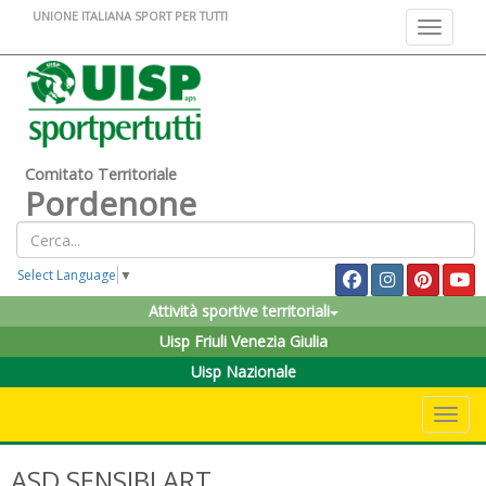
UNIONE ITALIANA SPORT PER TUTTI
Toggle na
Comitato Territoriale
Pordenone
Select Language
▼
Attività sportive territoriali
Uisp Friuli Venezia Giulia
Uisp Nazionale
Toggle 
ASD SENSIBLART