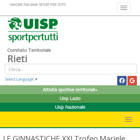
UNIONE ITALIANA SPORT PER TUTTI
Toggle na
Comitato Territoriale
Rieti
Select Language
▼
Attività sportive territoriali
Uisp Lazio
Uisp Nazionale
Toggle 
LE GINNASTICHE XXI Trofeo Mariele