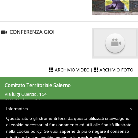
CONFERENZA GIOI
Tiziano Pesce nel Cda di Fondazione Terzjus: prima riunione a
Roma
ARCHIVIO VIDEO
ARCHIVIO FOTO
|
Comitato Territoriale Salerno
Via luigi Guercio, 154
84100 Salerno (SA)
Tel: 089/797446 - 329/0264306 - Fax: 089797446
Informativa
×
salerno@uisp.it
e-mail:
Questo sito o gli strumenti terzi da questo utilizzati si avvalgono
C.F.: 95075950659
di cookie necessari al funzionamento ed utili alle finalità illustrate
nella cookie policy. Se vuoi saperne di più o negare il consenso
Area Riservata 2.0
a tutti o ad alcuni cookie, consulta la
cookie policy
.