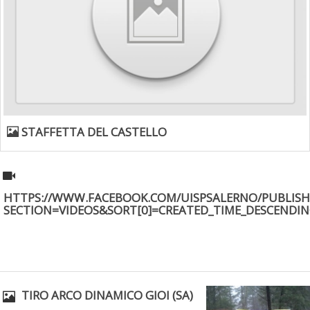
Ddl Lobby, Uisp: “Il Parlamento valorizzi le nostre specificità"
STAFFETTA DEL CASTELLO
HTTPS://WWW.FACEBOOK.COM/UISPSALERNO/PUBLISH
SECTION=VIDEOS&SORT[0]=CREATED_TIME_DESCENDI
La formazione Uisp rallenta ma prosegue anche in estate
TIRO ARCO DINAMICO GIOI (SA)