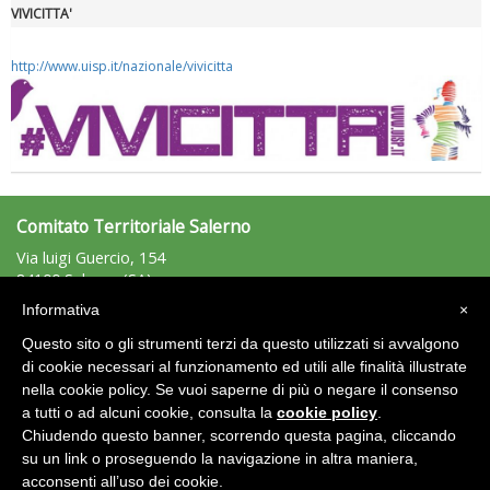
VIVICITTA'
http://www.uisp.it/nazionale/vivicitta
Tiziano Pesce a Radio InBlu2000 traccia il bilancio della stagione
Comitato Territoriale Salerno
Via luigi Guercio, 154
84100 Salerno (SA)
Tel: 089/797446 - 329/0264306 - Fax: 089797446
Informativa
×
salerno@uisp.it
e-mail:
Questo sito o gli strumenti terzi da questo utilizzati si avvalgono
C.F.: 95075950659
di cookie necessari al funzionamento ed utili alle finalità illustrate
nella cookie policy. Se vuoi saperne di più o negare il consenso
Ddl Lobby, Uisp: “Il Parlamento valorizzi le nostre specificità"
Area Riservata 2.0
a tutti o ad alcuni cookie, consulta la
cookie policy
.
Chiudendo questo banner, scorrendo questa pagina, cliccando
su un link o proseguendo la navigazione in altra maniera,
acconsenti all’uso dei cookie.