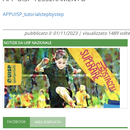
APPUISP_tutorialstepbystep
pubblicato il: 01/11/2023 | visualizzato 1489 volte
NOTIZIE DA UISP NAZIONALE
FACEBOOK
AREA RISERVATA
"Superare gli ostacoli": la relazione di Tiziano Pesce al CN Uisp