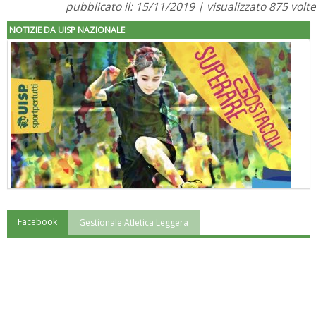
pubblicato il: 15/11/2019 | visualizzato 875 volte
NOTIZIE DA UISP NAZIONALE
Facebook
Gestionale Atletica Leggera
"Superare gli ostacoli": la relazione di Tiziano Pesce al CN Uisp