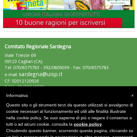
La formazione Uisp rallenta ma prosegue anche in estate
Comitato Regionale Sardegna
Viale Trieste 69
09123 Cagliari (CA)
Tel: 070/8575783 - 392/0809039 - Fax: 070/8575783
sardegna@uisp.it
e-mail:
CF: 92012120926
P.IVA: 02430940920
Informativa
×
Area Riservata 2.0
Questo sito o gli strumenti terzi da questo utilizzati si avvalgono di
cookie necessari al funzionamento ed utili alle finalità illustrate
Tiziano Pesce nel Cda di Fondazione Terzjus: prima riunione a
Roma
nella cookie policy. Se vuoi saperne di più o negare il consenso a
tutti o ad alcuni cookie, consulta la
cookie policy
.
Chiudendo questo banner, scorrendo questa pagina, cliccando su