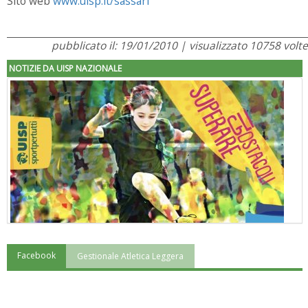
Sito web
www.uisp.it/sassari
pubblicato il: 19/01/2010 | visualizzato 10758 volte
NOTIZIE DA UISP NAZIONALE
Facebook
Gestionale Atletica Leggera
"Superare gli ostacoli": la relazione di Tiziano Pesce al CN Uisp