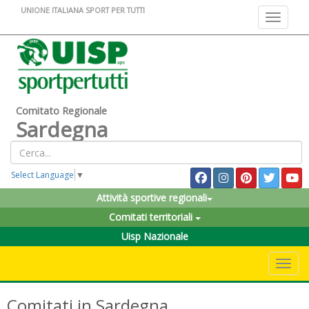
UNIONE ITALIANA SPORT PER TUTTI
Toggle na
Comitato Regionale
Sardegna
Select Language
▼
Attività sportive regionali
Comitati territoriali
Uisp Nazionale
Toggle 
Comitati in Sardegna