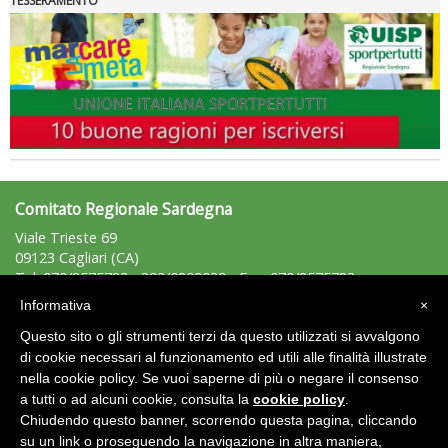
TESSERAMENTO
La formazione Uisp rallenta ma prosegue anche in estate
Comitato Regionale Sardegna
Viale Trieste 69
09123 Cagliari (CA)
Tel: 070/8575783 - 392/0809039 - Fax: 070/8575783
sardegna@uisp.it
e-mail:
Informativa
×
CF: 92012120926
Questo sito o gli strumenti terzi da questo utilizzati si avvalgono
P.IVA: 02430940920
di cookie necessari al funzionamento ed utili alle finalità illustrate
nella cookie policy. Se vuoi saperne di più o negare il consenso
Area Riservata 2.0
a tutti o ad alcuni cookie, consulta la
cookie policy
.
Chiudendo questo banner, scorrendo questa pagina, cliccando
Tiziano Pesce nel Cda di Fondazione Terzjus: prima riunione a
Roma
su un link o proseguendo la navigazione in altra maniera,