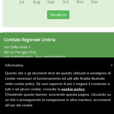
Jul
Aug
Sep
Oct
Nov
Dec
Visualizza
Comitato Regionale Umbria
Via Della Viola 1
06122 Perugia (PG)
Tel: 075/5733532 - Fax: 075/5733532
umbria@uisp.it
e-mail:
Informativa
×
Questo sito o gli strumenti terzi da questo utilizzati si avvalgono di
Area Riservata 2.0
cookie necessari al funzionamento ed utili alle finalità illustrate
nella cookie policy. Se vuoi saperne di più o negare il consenso a
tutti o ad alcuni cookie, consulta la
cookie policy
.
Chiudendo questo banner, scorrendo questa pagina, cliccando su
un link o proseguendo la navigazione in altra maniera, acconsenti
all’uso dei cookie.