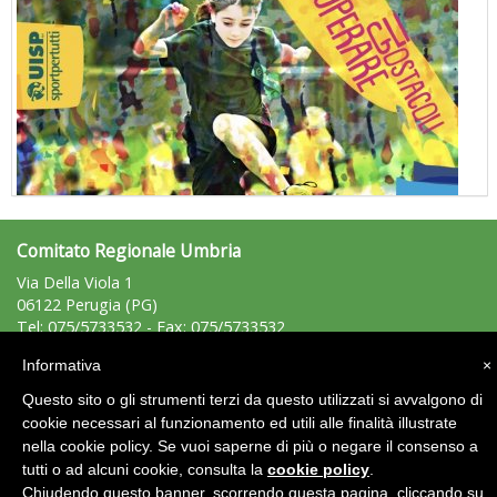
Comitato Regionale Umbria
"Superare gli ostacoli": la relazione di Tiziano Pesce al CN Uisp
Via Della Viola 1
06122 Perugia (PG)
Tel: 075/5733532 - Fax: 075/5733532
umbria@uisp.it
e-mail:
Informativa
×
Questo sito o gli strumenti terzi da questo utilizzati si avvalgono di
Area Riservata 2.0
cookie necessari al funzionamento ed utili alle finalità illustrate
nella cookie policy. Se vuoi saperne di più o negare il consenso a
tutti o ad alcuni cookie, consulta la
cookie policy
.
Chiudendo questo banner, scorrendo questa pagina, cliccando su