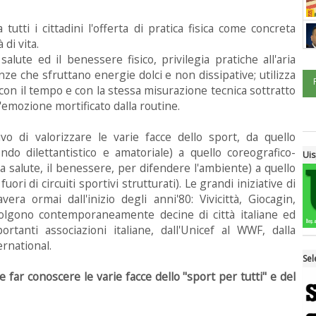
utti i cittadini l'offerta di pratica fisica come concreta
di vita.
alute ed il benessere fisico, privilegia pratiche all'aria
nze che sfruttano energie dolci e non dissipative; utilizza
 con il tempo e con la stessa misurazione tecnica sottratto
d'emozione mortificato dalla routine.
tivo di valorizzare le varie facce dello sport, da quello
do dilettantistico e amatoriale) a quello coreografico-
Uis
a salute, il benessere, per difendere l'ambiente) a quello
fuori di circuiti sportivi strutturati). Le grandi iniziative di
ra ormai dall'inizio degli anni'80: Vivicittà, Giocagin,
involgono contemporaneamente decine di città italiane ed
tanti associazioni italiane, dall'Unicef al WWF, dalla
rnational.
Sel
e far conoscere le varie facce dello "sport per tutti" e del