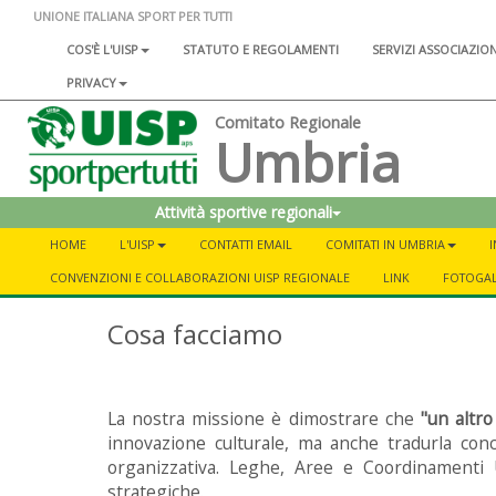
UNIONE ITALIANA SPORT PER TUTTI
COS'È L'UISP
STATUTO E REGOLAMENTI
SERVIZI ASSOCIAZIO
PRIVACY
Comitato Regionale
Umbria
Attività sportive regionali
HOME
L'UISP
CONTATTI EMAIL
COMITATI IN UMBRIA
CONVENZIONI E COLLABORAZIONI UISP REGIONALE
LINK
FOTOGA
Cosa facciamo
La nostra missione è dimostrare che
"un altro
innovazione culturale, ma anche tradurla con
organizzativa. Leghe, Aree e Coordinamenti 
strategiche.