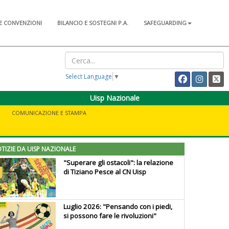
E CONVENZIONI
BILANCIO E SOSTEGNI P.A.
SAFEGUARDING
Select Language
▼
Uisp Nazionale
COMUNICAZIONE E STAMPA
TIZIE DA UISP NAZIONALE
"Superare gli ostacoli": la relazione
di Tiziano Pesce al CN Uisp
Luglio 2026: "Pensando con i piedi,
si possono fare le rivoluzioni"