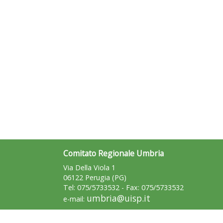
Comitato Regionale Umbria
Via Della Viola 1
06122 Perugia (PG)
Tel: 075/5733532 - Fax: 075/5733532
umbria@uisp.it
e-mail: