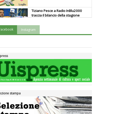
Tiziano Pesce a Radio InBlu2000
traccia il bilancio della stagione
Facebook
Instagram
Ddl Lobby, Uisp: “Il Parlamento
valorizzi le nostre specificità"
La formazione Uisp rallenta ma
press
prosegue anche in estate
Tiziano Pesce nel Cda di
Fondazione Terzjus: prima riunione
a Roma
ezione stampa