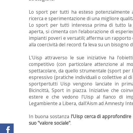
Lo sport per tutti ha esteso potenzialmente a t
ricerca e sperimentazione di una migliore qualità 
Lo sport per tutti interessa prima di tutto la s
aperta, si cimenta con l'elaborazione di esperie
impianti poveri e versatili; afferma un rapporto
alla coercività del record: fa leva su un bisogno 
L'Uisp attraverso le sue iniziative ha l'obiet
competitivo (con particolare attenzione al mon
spettacolare, da quello strumentale (sport per l
espressivo (pratiche individuali o collettive al di 
sportpertutti Uisp vengono lanciate in primave
Bicincittà, Sport in piazza. Iniziative che co
estere e che vedono l'Uisp al fianco di impor
Legambiente a Libera, dall'Aism ad Amnesty Inte
In buona sostanza
l'Uisp cerca di approfondire 
suo "valore sociale"
.