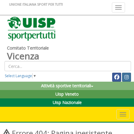
UNIONE ITALIANA SPORT PER TUTTI
Toggle na
Comitato Territoriale
Vicenza
Select Language
▼
Attività sportive territoriali
Uisp Veneto
Uisp Nazionale
Toggle 
Errore 404: Pagina inesistente