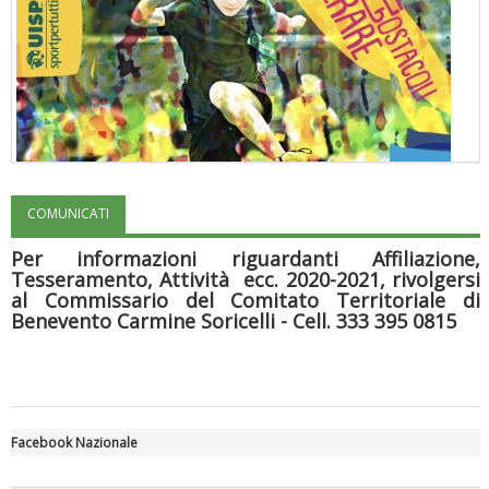
COMUNICATI
"Superare gli ostacoli": la relazione di Tiziano Pesce al CN Uisp
Per informazioni riguardanti Affiliazione,
Tesseramento, Attività ecc. 2020-2021, rivolgersi
al Commissario del Comitato Territoriale di
Benevento Carmine Soricelli - Cell. 333 395 0815
Facebook Nazionale