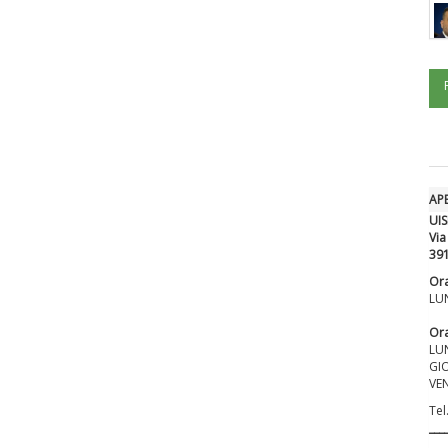
AP
UIS
Via
39
Ora
LUN
Ora
LUN
GIO
VEN
Tel
___