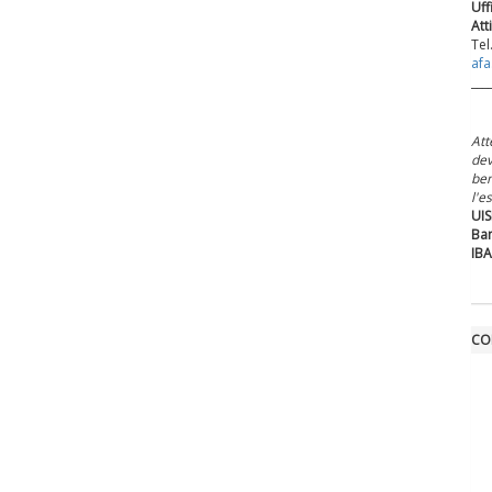
Uff
Att
Tel
afa
___
Att
dev
ben
l'e
UIS
Ban
IBA
CO