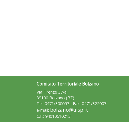
Comitato Territoriale Bolzano
Via Firenze 37/a
39100 Bolzano (BZ)
Tel: 0471/300057 - Fax: 0471/325007
bolzano@uisp.it
e-mail:
C.F.: 94010610213