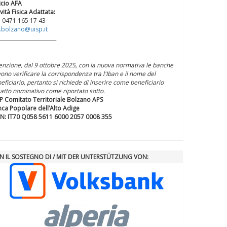
icio AFA
ività Fisica Adattata:
. 0471 165 17 43
.bolzano@uisp.it
_______________________
enzione, dal 9 ottobre 2025, con la nuova normativa le banche
ono verificare la corrispondenza tra l'Iban e il nome del
eficiario, pertanto si richiede di inserire come beneficiario
satto nominativo come riportato sotto.
P Comitato Territoriale Bolzano APS
ca Popolare dell’Alto Adige
N: IT70 Q058 5611 6000 2057 0008 355
N IL SOSTEGNO DI / MIT DER UNTERSTÜTZUNG VON: