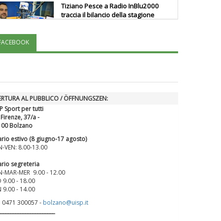
Tiziano Pesce a Radio InBlu2000
traccia il bilancio della stagione
FACEBOOK
Ddl Lobby, Uisp: “Il Parlamento
valorizzi le nostre specificità"
La formazione Uisp rallenta ma
ERTURA AL PUBBLICO / ÖFFNUNGSZEN:
prosegue anche in estate
P Sport per tutti
 Firenze, 37/a -
100 Bolzano
Tiziano Pesce nel Cda di
rio estivo (8 giugno-17 agosto)
Fondazione Terzjus: prima riunione
-VEN: 8.00-13.00
a Roma
rio segreteria
-MAR-MER 9.00 - 12.00
 9.00 - 18.00
 9.00 - 14.00
. 0471 300057 -
bolzano@uisp.it
_______________________