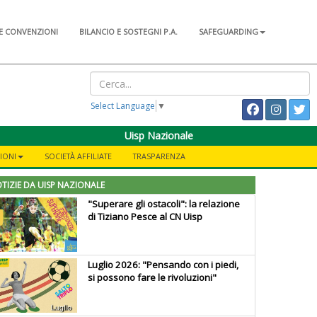
E CONVENZIONI
BILANCIO E SOSTEGNI P.A.
SAFEGUARDING
Select Language
▼
Uisp Nazionale
IONI
SOCIETÀ AFFILIATE
TRASPARENZA
TIZIE DA UISP NAZIONALE
"Superare gli ostacoli": la relazione
di Tiziano Pesce al CN Uisp
Luglio 2026: "Pensando con i piedi,
si possono fare le rivoluzioni"