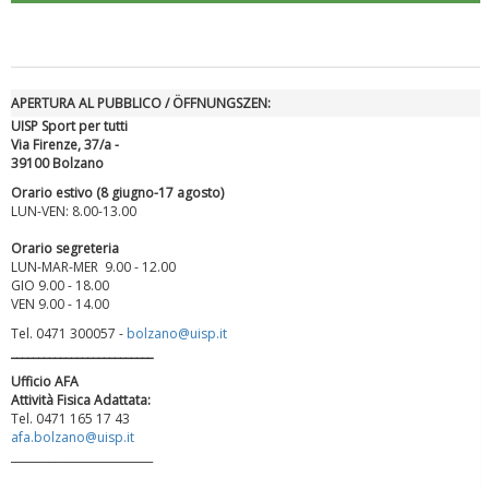
APERTURA AL PUBBLICO / ÖFFNUNGSZEN:
UISP Sport per tutti
Via Firenze, 37/a -
39100 Bolzano
Orario estivo (8 giugno-17 agosto)
LUN-VEN: 8.00-13.00
Orario segreteria
LUN-MAR-MER 9.00 - 12.00
Luglio 2026: "Pensando con i piedi, si possono fare le
GIO 9.00 - 18.00
rivoluzioni"
VEN 9.00 - 14.00
Tel. 0471 300057 -
bolzano@uisp.it
__________________________
Ufficio AFA
Attività Fisica Adattata:
Tel. 0471 165 17 43
afa.bolzano@uisp.it
__________________________