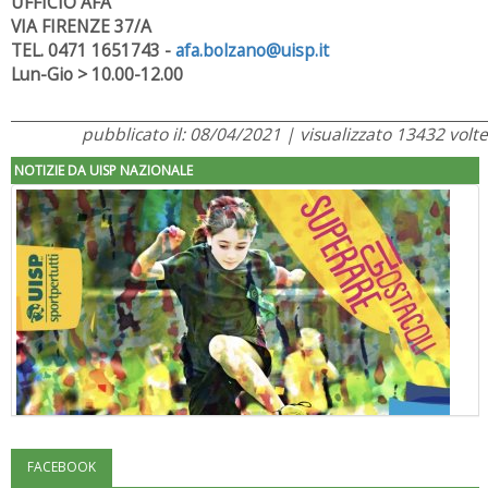
UFFICIO AFA
VIA FIRENZE 37/A
TEL. 0471 1651743 -
afa.bolzano@uisp.it
Lun-Gio > 10.00-12.00
pubblicato il: 08/04/2021 | visualizzato 13432 volte
NOTIZIE DA UISP NAZIONALE
FACEBOOK
"Superare gli ostacoli": la relazione di Tiziano Pesce al CN Uisp