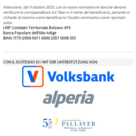
Attenzione, dal 9 ottobre 2025, con la nuova normativa le banche devono
verificare la corrispondenza tra l'Iban e il nome del beneficiario, pertanto si
richiede di inserire come beneficiario l'esatto nominativo come riportato
sotto.
UISP Comitato Territoriale Bolzano APS
Tiziano Pesce a Radio InBlu2000 traccia il bilancio della stagione
Banca Popolare dell’Alto Adige
IBAN: IT70 Q058 5611 6000 2057 0008 355
CON IL SOSTEGNO DI / MIT DER UNTERSTÜTZUNG VON:
Ddl Lobby, Uisp: “Il Parlamento valorizzi le nostre specificità"