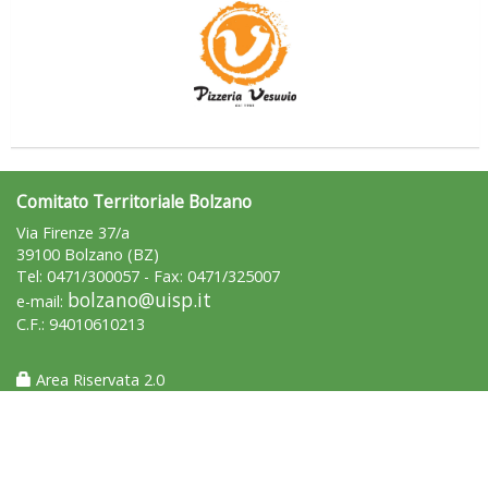
Comitato Territoriale Bolzano
La formazione Uisp rallenta ma prosegue anche in estate
Via Firenze 37/a
39100 Bolzano (BZ)
Tel: 0471/300057 - Fax: 0471/325007
bolzano@uisp.it
e-mail:
C.F.: 94010610213
Area Riservata 2.0