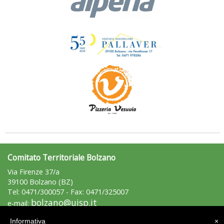
Ddl Lobby, Uisp: “Il Parlamento valorizzi le nostre specificità"
Comitato Territoriale Bolzano
La formazione Uisp rallenta ma prosegue anche in estate
Via Firenze 37/a
39100 Bolzano (BZ)
Tel: 0471/300057 - Fax: 0471/325007
bolzano@uisp.it
e-mail:
C.F.: 94010610213
Informativa
×