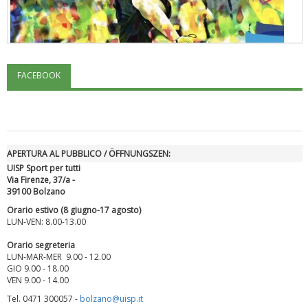
FACEBOOK
"Superare gli ostacoli": la relazione di Tiziano Pesce al CN Uisp
APERTURA AL PUBBLICO / ÖFFNUNGSZEN:
UISP Sport per tutti
Via Firenze, 37/a -
39100 Bolzano
Orario estivo (8 giugno-17 agosto)
LUN-VEN: 8.00-13.00
Orario segreteria
LUN-MAR-MER 9.00 - 12.00
Luglio 2026: "Pensando con i piedi, si possono fare le
GIO 9.00 - 18.00
rivoluzioni"
VEN 9.00 - 14.00
Tel. 0471 300057 -
bolzano@uisp.it