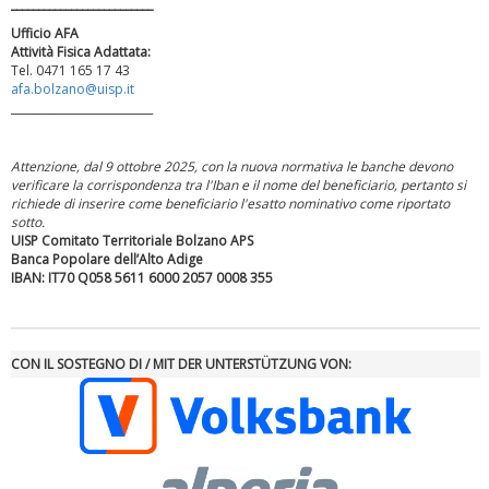
__________________________
Ufficio AFA
Attività Fisica Adattata:
Tel. 0471 165 17 43
afa.bolzano@uisp.it
__________________________
Attenzione, dal 9 ottobre 2025, con la nuova normativa le banche devono
verificare la corrispondenza tra l'Iban e il nome del beneficiario, pertanto si
richiede di inserire come beneficiario l'esatto nominativo come riportato
sotto.
UISP Comitato Territoriale Bolzano APS
Tiziano Pesce a Radio InBlu2000 traccia il bilancio della stagione
Banca Popolare dell’Alto Adige
IBAN: IT70 Q058 5611 6000 2057 0008 355
CON IL SOSTEGNO DI / MIT DER UNTERSTÜTZUNG VON: